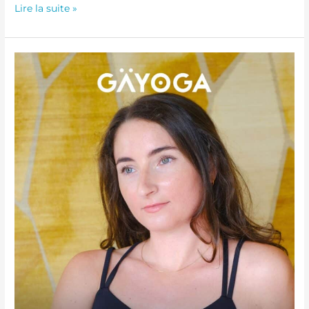
Lire la suite »
Atelier
Yoga
Restauratif
–
31
Janvier
2026
de
17h00
à
19h00