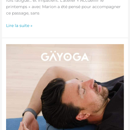
fois fatigué… et impatient. L’atelier « Accueillir le
printemps » avec Marion a été pensé pour accompagner
ce passage, sans
Lire la suite »
Atelier MUNZ
FLOOR®
–
14
Mars
2026
de
14h-
16h
17h-
19h