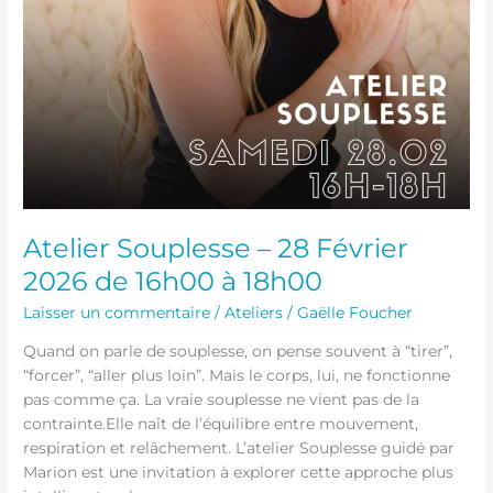
Atelier Souplesse – 28 Février
2026 de 16h00 à 18h00
Laisser un commentaire
/
Ateliers
/
Gaëlle Foucher
Quand on parle de souplesse, on pense souvent à “tirer”,
“forcer”, “aller plus loin”. Mais le corps, lui, ne fonctionne
pas comme ça. La vraie souplesse ne vient pas de la
contrainte.Elle naît de l’équilibre entre mouvement,
respiration et relâchement. L’atelier Souplesse guidé par
Marion est une invitation à explorer cette approche plus