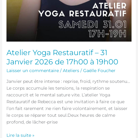
Atelier Yoga Restauratif – 31
Janvier 2026 de 17h00 à 19h00
Laisser un commentaire
/
Ateliers
/
Gaëlle Foucher
Janvier peut être intense : reprise, froid, rythme soutenu…
Le corps accumule les tensions, la respiration se
raccourcit et le mental sature vite. L’atelier Yoga
Restauratif de Rebecca est une invitation à faire ce que
l’on fait rarement :ne rien faire volontairement, et laisser
le corps se réparer tout seul.Deux heures de calme
profond, de lâcher-prise
Lire la suite »