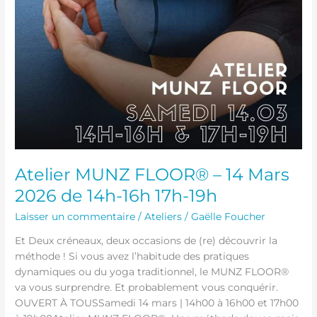
Atelier MUNZ FLOOR® – 14 Mars
2026 de 14h-16h 17h-19h
Laisser un commentaire
/
Ateliers
/
Gaëlle Foucher
Et Deux créneaux, deux occasions de (re) découvrir la
méthode ! Si vous avez l’habitude des pratiques
dynamiques ou du yoga traditionnel, le MUNZ FLOOR®
va vous surprendre. Et probablement vous conquérir.
OUVERT À TOUSSamedi 14 mars | 14h00 à 16h00 et 17h00