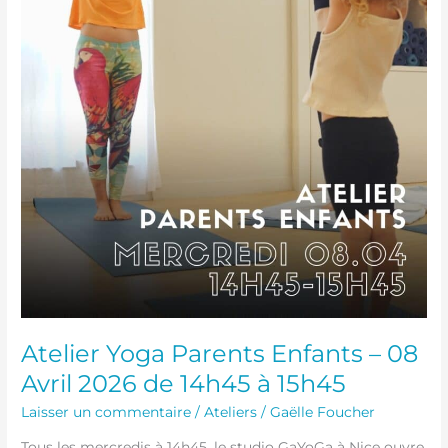
14h45
à
15h45
Atelier Yoga Parents Enfants – 08
Avril 2026 de 14h45 à 15h45
Laisser un commentaire
/
Ateliers
/
Gaëlle Foucher
Tous les mercredis à 14h45, le studio GaYoGa à Nice ouvre