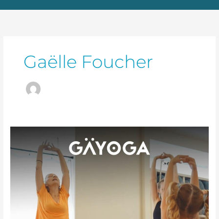
Gaëlle Foucher
Atelier
Yoga
Parents
Enfants
–
08
Avril
2026
de