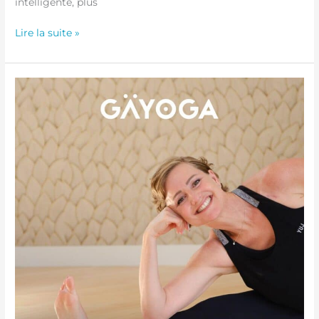
intelligente, plus
Lire la suite »
Atelier
Yin
Flow
–
21
Février
2026
de
16h00
à
18h00