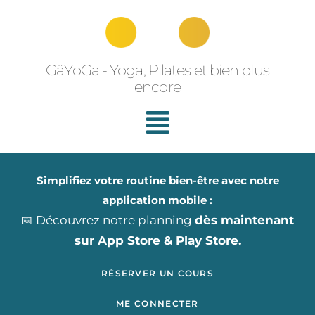
Aller
au
contenu
GäYoGa - Yoga, Pilates et bien plus
encore
Simplifiez votre routine bien-être avec notre
application mobile :
📅 Découvrez notre planning
dès maintenant
sur App Store & Play Store.
RÉSERVER UN COURS
ME CONNECTER