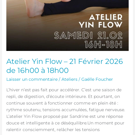
Atelier Yin Flow – 21 Février 2026
de 16h00 à 18h00
Laisser un commentaire
/
Ateliers
/
Gaëlle Foucher
L’hiver n’est pas fait pour accélérer. C’est une saison de
repli, de digestion, d’écoute intérieure. Et pourtant, on
continue souvent à fonctionner comme en plein été :
rythme soutenu, tensions accumulées, fatigue nerveuse.
L’atelier Yin Flow proposé par Sandrine est une réponse
douce et intelligente à ce déséquilibre.Un moment pour
ralentir consciemment, relâcher les tensions