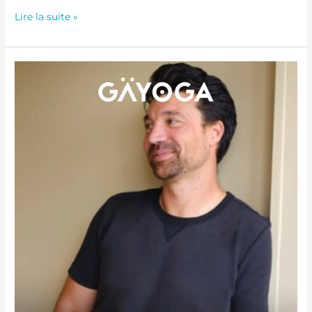
Lire la suite »
Atelier MUNZ
FLOOR®
–
13
Février
2026
de
14h-
16h