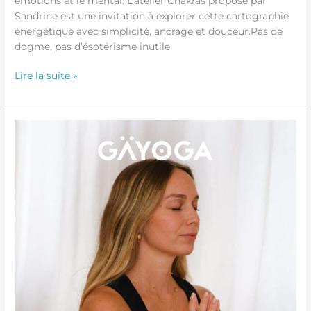
émotions et le mental. L’atelier Chakras proposé par
Sandrine est une invitation à explorer cette cartographie
énergétique avec simplicité, ancrage et douceur.Pas de
dogme, pas d’ésotérisme inutile
Lire la suite »
Atelier
Changement
de
saison
–
21
Mars
2026
de
16h00
à
18h00