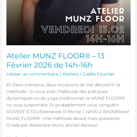
Atelier MUNZ FLOOR® – 13
Février 2026 de 14h-16h
Laisser un commentaire
/
Ateliers
/
Gaëlle Foucher
Et Deux créneaux, deux occasions de (re) découvrir la
méthode ! Si vous avez l’habitude des pratiques
dynamiques ou du yoga traditionnel, le MUNZ FLOOR®
va vous surprendre. Et probablement vous conquérir.
OUVERT À TOUSVendredi 13 février | 14h00 à 16h00Atelier
MUNZ FLOOR® Une méthode douce mais puissante
!Créée par Alexandre Munz, ancien danseur