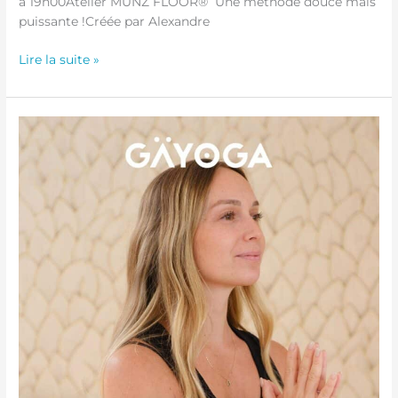
à 19h00Atelier MUNZ FLOOR® Une méthode douce mais
puissante !Créée par Alexandre
Lire la suite »
Atelier
Souplesse
–
28
Février
2026
de
16h00
à
18h00