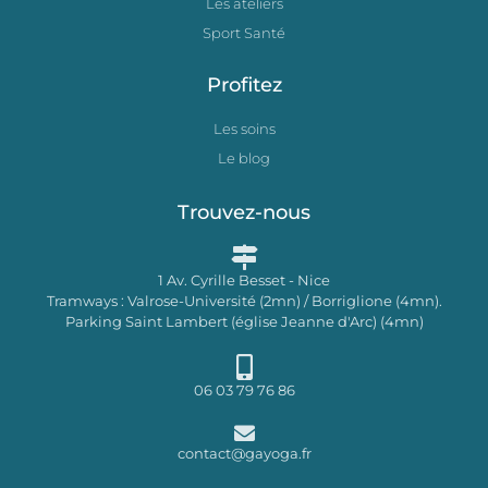
Les ateliers
Sport Santé
Profitez
Les soins
Le blog
Trouvez-nous
1 Av. Cyrille Besset - Nice
Tramways : Valrose-Université (2mn) / Borriglione (4mn).
Parking Saint Lambert (église Jeanne d'Arc) (4mn)
06 03 79 76 86
contact@gayoga.fr