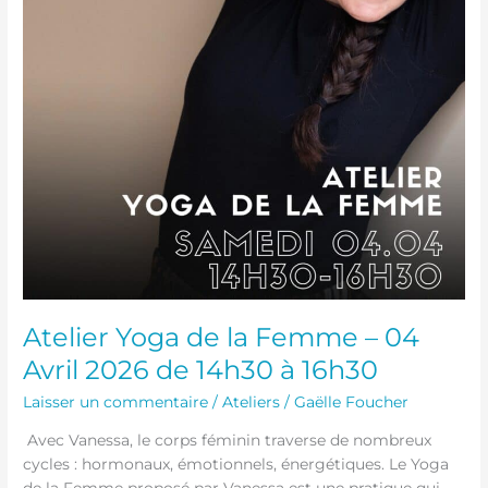
à
16h30
Atelier Yoga de la Femme – 04
Avril 2026 de 14h30 à 16h30
Laisser un commentaire
/
Ateliers
/
Gaëlle Foucher
Avec Vanessa, le corps féminin traverse de nombreux
cycles : hormonaux, émotionnels, énergétiques. Le Yoga
de la Femme proposé par Vanessa est une pratique qui