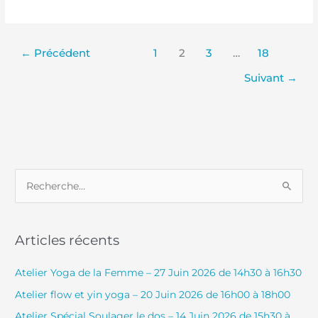
←
Précédent
1
2
3
…
18
Suivant
→
R
e
c
Articles récents
h
e
Atelier Yoga de la Femme – 27 Juin 2026 de 14h30 à 16h30
r
Atelier flow et yin yoga – 20 Juin 2026 de 16h00 à 18h00
c
Atelier Spécial Soulager le dos – 14 Juin 2026 de 15h30 à