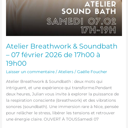
Atelier Breathwork & Soundbath
– 07 février 2026 de 17h00 à
19h00
Laisser un commentaire
/
Ateliers
/
Gaëlle Foucher
Atelier Breathwork & Soundbath : deux mots qui
intriguent, et une expérience qui transforme.Pendant
deux heures, Julian vous invite à explorer la puissance de
la respiration consciente (breathwork) et des vibrations
sonores (soundbath). Une immersion rare à Nice, pensée
pour relâcher le stress, libérer les tensions et retrouver
une énergie claire. OUVERT À TOUSSamedi 07