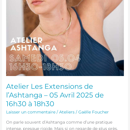
18h30
Atelier Les Extensions de
l’Ashtanga – 05 Avril 2025 de
16h30 à 18h30
Laisser un commentaire
/
Ateliers
/
Gaëlle Foucher
On parle souvent d’Ashtanga comme d’une pratique
intense, presque rigide. Mais si on regarde de plus près,