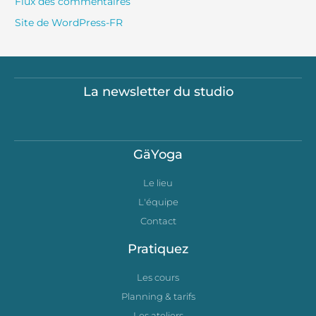
Flux des commentaires
Site de WordPress-FR
La newsletter du studio
GäYoga
Le lieu
L'équipe
Contact
Pratiquez
Les cours
Planning & tarifs
Les ateliers