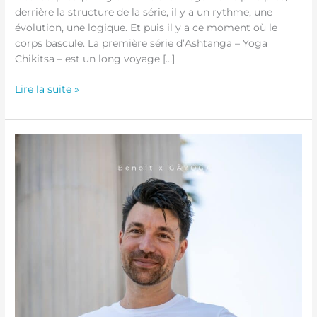
derrière la structure de la série, il y a un rythme, une
évolution, une logique. Et puis il y a ce moment où le
corps bascule. La première série d’Ashtanga – Yoga
Chikitsa – est un long voyage […]
Lire la suite »
Atelier MUNZ
FLOOR®
–
12
Avril
2025
de
14h-
16h
&
17h-
19h