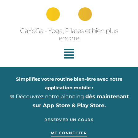
Aller
au
contenu
GäYoGa - Yoga, Pilates et bien plus
encore
Simplifiez votre routine bien-être avec notre
application mobile :
📅 Découvrez notre planning
dès maintenant
sur App Store & Play Store.
RÉSERVER UN COURS
ME CONNECTER