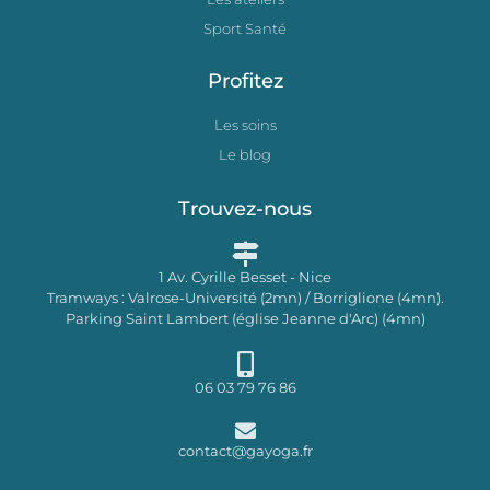
Sport Santé
Profitez
Les soins
Le blog
Trouvez-nous
1 Av. Cyrille Besset - Nice
Tramways : Valrose-Université (2mn) / Borriglione (4mn).
Parking Saint Lambert (église Jeanne d'Arc) (4mn)
06 03 79 76 86
contact@gayoga.fr