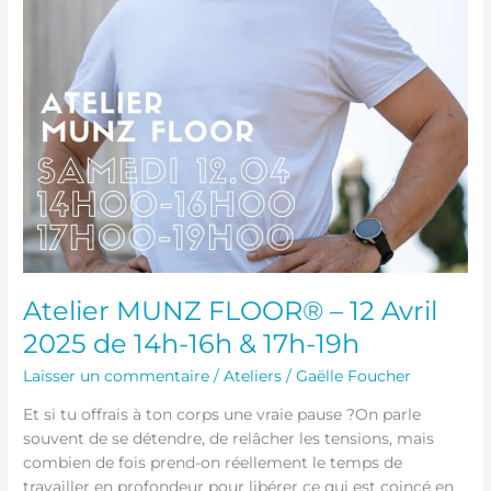
Atelier MUNZ FLOOR® – 12 Avril
2025 de 14h-16h & 17h-19h
Laisser un commentaire
/
Ateliers
/
Gaëlle Foucher
Et si tu offrais à ton corps une vraie pause ?On parle
souvent de se détendre, de relâcher les tensions, mais
combien de fois prend-on réellement le temps de
travailler en profondeur pour libérer ce qui est coincé en