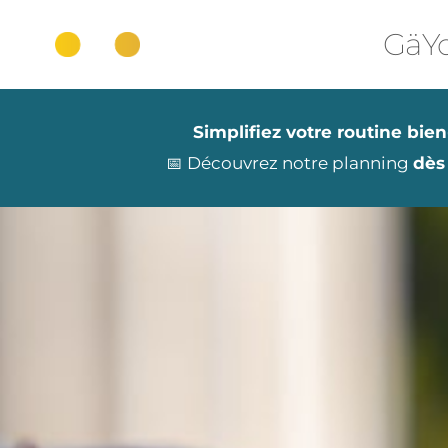
Aller
au
GäYo
contenu
Simplifiez votre routine bien
📅 Découvrez notre planning
dès