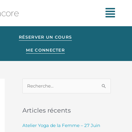
ncore
RÉSERVER UN COURS
ME CONNECTER
R
e
c
Articles récents
h
e
Atelier Yoga de la Femme – 27 Juin
r