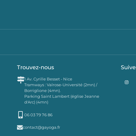
Trouvez-nous
Suive
I
1 Av. Cyrille Besset - Nice
n
Tramways : Valrose-Université (2mn) /
s
Borriglione (4mn).
t
a
Parking Saint Lambert (église Jeanne
g
d'Arc) (4mn)
r
a
m
06 03 79 76 86
contact@gayoga.fr