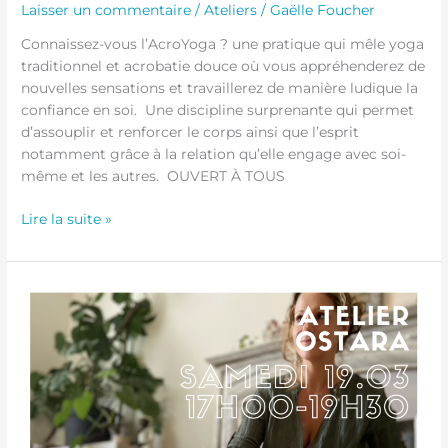
Laisser un commentaire
/
Ateliers
/
Gaëlle Foucher
Connaissez-vous l’AcroYoga ? une pratique qui mêle yoga
traditionnel et acrobatie douce où vous appréhenderez de
nouvelles sensations et travaillerez de manière ludique la
confiance en soi. Une discipline surprenante qui permet
d’assouplir et renforcer le corps ainsi que l’esprit
notamment grâce à la relation qu’elle engage avec soi-
même et les autres. OUVERT À TOUS
Lire la suite »
Atelier
Ostara
–
19
mars
2022
de
17h00