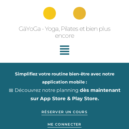
Aller
au
contenu
GäYoGa - Yoga, Pilates et bien plus
encore
Simplifiez votre routine bien-être avec notre
application mobile :
📅 Découvrez notre planning
dès maintenant
sur App Store & Play Store.
RÉSERVER UN COURS
ME CONNECTER