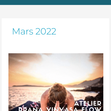
Mars 2022
Atelier
Prana
Vinyasa
Flow
–
23
avril
2022
de
17h30
à