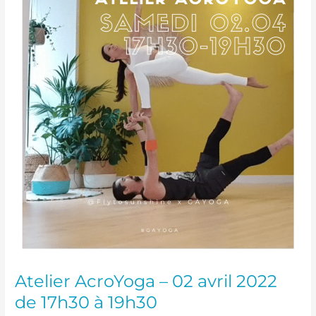
–
02
avril
2022
de
17h30
à
19h30
Atelier AcroYoga – 02 avril 2022
de 17h30 à 19h30