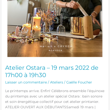
à
19h30
Atelier Ostara – 19 mars 2022 de
17h00 à 19h30
Laisser un commentaire
/
Ateliers
/
Gaëlle Foucher
Le printemps arrive. Enfin! Célébrons ensemble l’équinoxe
du printemps avec un atelier spécial Ostara : bain sonore
et soin énergétique collectif pour cet atelier printanier.
ATELIER OUVERT AUX DÉBUTANTSSamedi 19 mars |