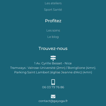
Les ateliers
Sport Santé
Profitez
Les soins
Le blog
Trouvez-nous
1 Av. Cyrille Besset - Nice
Tramways : Valrose-Université (2mn) / Borriglione (4mn).
Parking Saint Lambert (église Jeanne d'Arc) (4mn)
06 03 79 76 86
contact@gayoga.fr