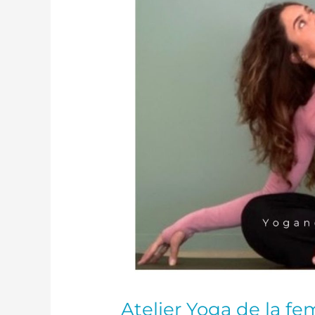
16h00
à
18h00
Atelier Yoga de la f