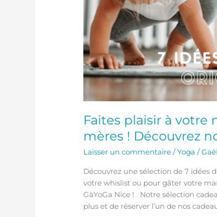
Faites plaisir à votr
mères ! Découvrez no
Laisser un commentaire
/
Yoga
/
Gaë
Découvrez une sélection de 7 idées d
votre whislist ou pour gâter votre m
GäYoGa Nice ! Notre sélection cadeau
plus et de réserver l’un de nos cadea