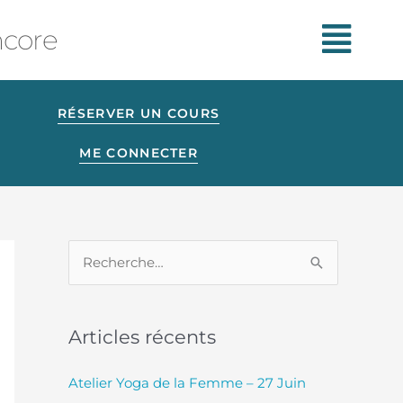
ncore
RÉSERVER UN COURS
ME CONNECTER
R
e
c
Articles récents
h
e
Atelier Yoga de la Femme – 27 Juin
r