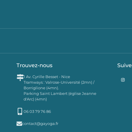
Trouvez-nous
Suive
I
1 Av. Cyrille Besset - Nice
n
Tramways : Valrose-Université (2mn) /
s
Borriglione (4mn).
t
a
Parking Saint Lambert (église Jeanne
g
d'Arc) (4mn)
r
a
m
06 03 79 76 86
contact@gayoga.fr