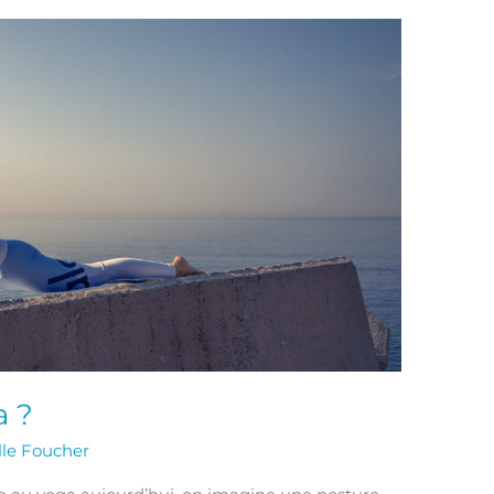
a ?
lle Foucher