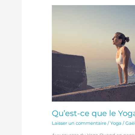
Qu’est-
ce
que
le
Yoga ?
Qu’est-ce que le Yog
Laisser un commentaire
/
Yoga
/
Gaë