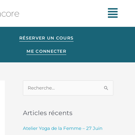
ncore
RÉSERVER UN COURS
ME CONNECTER
R
e
c
Articles récents
h
e
Atelier Yoga de la Femme – 27 Juin
r