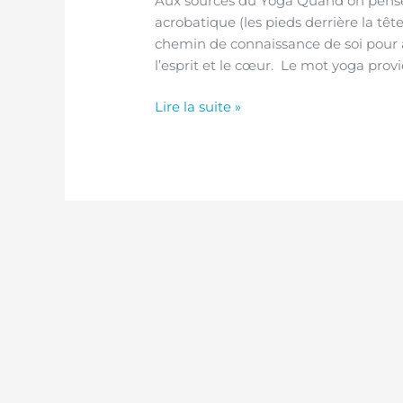
Aux sources du Yoga Quand on pense
acrobatique (les pieds derrière la têt
chemin de connaissance de soi pour at
l’esprit et le cœur. Le mot yoga provie
Lire la suite »