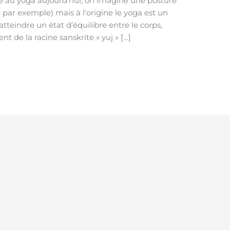
 au yoga aujourd’hui, on imagine une posture
e par exemple) mais à l’origine le yoga est un
teindre un état d’équilibre entre le corps,
nt de la racine sanskrite « yuj » […]