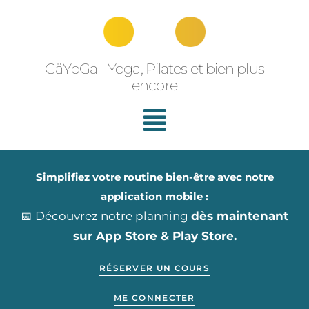
Aller
au
contenu
GäYoGa - Yoga, Pilates et bien plus
encore
Simplifiez votre routine bien-être avec notre
application mobile :
📅 Découvrez notre planning
dès maintenant
sur App Store & Play Store.
RÉSERVER UN COURS
ME CONNECTER