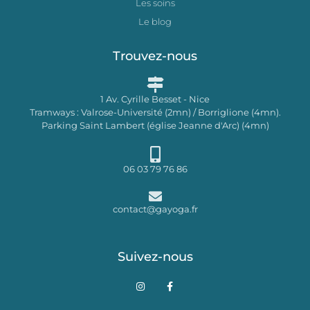
Les soins
Le blog
Trouvez-nous
1 Av. Cyrille Besset - Nice
Tramways : Valrose-Université (2mn) / Borriglione (4mn).
Parking Saint Lambert (église Jeanne d'Arc) (4mn)
06 03 79 76 86
contact@gayoga.fr
Suivez-nous
I
F
n
a
s
c
t
e