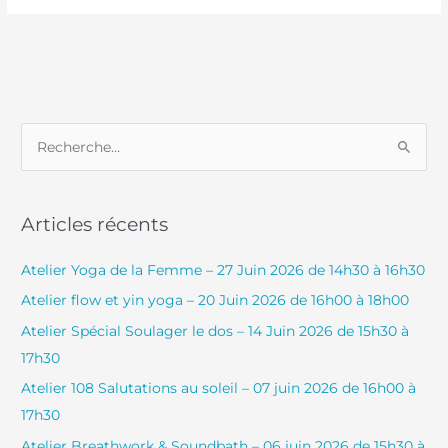
R
e
c
Articles récents
h
e
Atelier Yoga de la Femme – 27 Juin 2026 de 14h30 à 16h30
r
Atelier flow et yin yoga – 20 Juin 2026 de 16h00 à 18h00
c
Atelier Spécial Soulager le dos – 14 Juin 2026 de 15h30 à
h
17h30
e
Atelier 108 Salutations au soleil – 07 juin 2026 de 16h00 à
r
17h30
Atelier Breathwork & Soundbath – 06 juin 2026 de 15h30 à