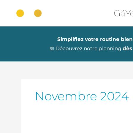
Aller
au
GäYo
contenu
Simplifiez votre routine bien
📅 Découvrez notre planning
dès
Novembre 2024