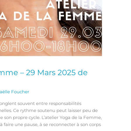
emme – 29 Mars 2025 de
aëlle Foucher
jonglent souvent entre responsabilités
nnelles. Ce rythme soutenu peut laisser peu de
de son propre cycle. L’atelier Yoga de la Femme,
 à faire une pause, à se reconnecter à son corps