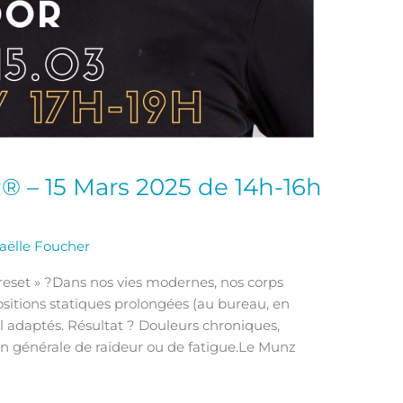
 – 15 Mars 2025 de 14h-16h
aëlle Foucher
 reset » ?Dans nos vies modernes, nos corps
ositions statiques prolongées (au bureau, en
al adaptés. Résultat ? Douleurs chroniques,
on générale de raideur ou de fatigue.Le Munz