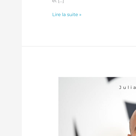
et […]
Lire la suite »
Atelier Breathwork
&
Soundbath
–
22
Mars
2025
de
15h30