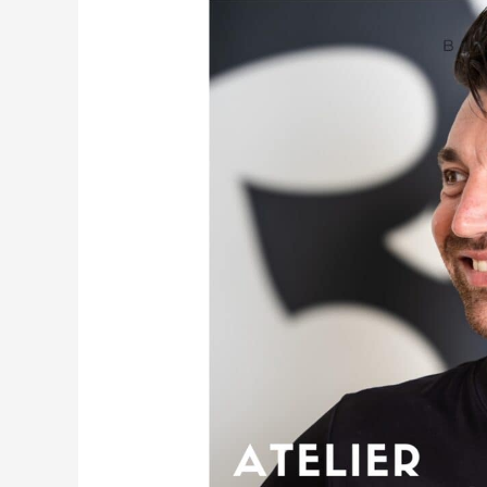
FLOOR®
–
15
Mars
2025
de
14h-
16h
&
17h-
19h