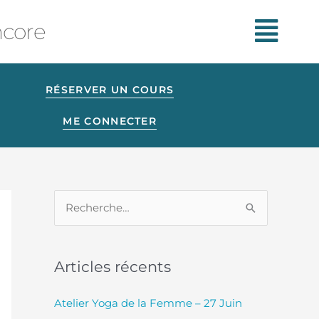
ncore
RÉSERVER UN COURS
ME CONNECTER
R
e
c
Articles récents
h
e
Atelier Yoga de la Femme – 27 Juin
r