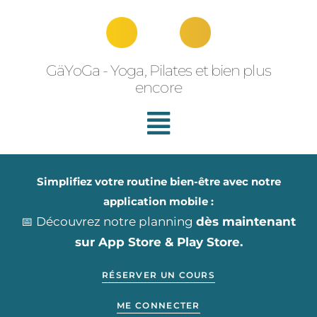
Aller
au
contenu
GäYoGa - Yoga, Pilates et bien plus
encore
Simplifiez votre routine bien-être avec notre
application mobile :
📅 Découvrez notre planning
dès maintenant
sur App Store & Play Store.
RÉSERVER UN COURS
ME CONNECTER