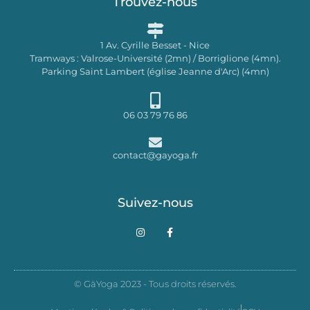
Trouvez-nous
1 Av. Cyrille Besset - Nice
Tramways : Valrose-Université (2mn) / Borriglione (4mn).
Parking Saint Lambert (église Jeanne d'Arc) (4mn)
06 03 79 76 86
contact@gayoga.fr
Suivez-nous
I
F
n
a
s
c
t
e
a
b
g
o
© GäYoga 2023 - Tous droits réservés.
r
o
a
k
m
-