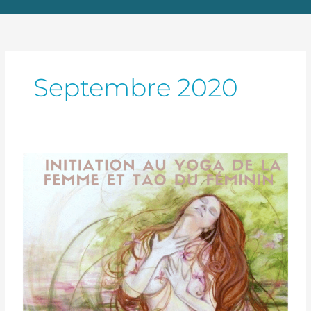
Septembre 2020
2
Cours
d’initiation
au
Yoga
de
la
femme
et
Tao
du