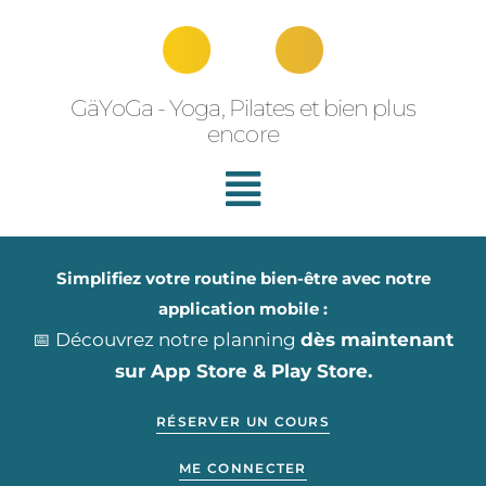
Aller
au
contenu
GäYoGa - Yoga, Pilates et bien plus
encore
Simplifiez votre routine bien-être avec notre
application mobile :
📅 Découvrez notre planning
dès maintenant
sur App Store & Play Store.
RÉSERVER UN COURS
ME CONNECTER