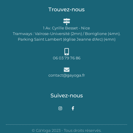
Trouvez-nous
1 Av. Cyrille Besset - Nice
Tramways : Valrose-Université (2mn) / Borriglione (4mn).
Parking Saint Lambert (église Jeanne d'Arc) (4mn)
06 03 79 76 86
contact@gayoga.fr
Suivez-nous
I
F
n
a
s
c
t
e
a
b
g
o
© GäYoga 2023 - Tous droits réservés.
r
o