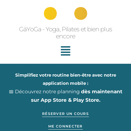
Aller
au
contenu
GäYoGa - Yoga, Pilates et bien plus
encore
Simplifiez votre routine bien-être avec notre
application mobile :
📅 Découvrez notre planning
dès maintenant
sur App Store & Play Store.
RÉSERVER UN COURS
ME CONNECTER