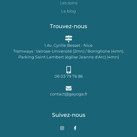
Les soins
Le blog
Trouvez-nous
1 Av. Cyrille Besset - Nice
Tramways : Valrose-Université (2mn) / Borriglione (4mn).
Parking Saint Lambert (église Jeanne d'Arc) (4mn)
06 03 79 76 86
contact@gayoga.fr
Suivez-nous
I
F
n
a
s
c