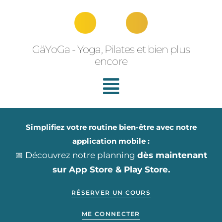
Aller
au
contenu
GäYoGa - Yoga, Pilates et bien plus
encore
Simplifiez votre routine bien-être avec notre
application mobile :
📅 Découvrez notre planning
dès maintenant
sur App Store & Play Store.
RÉSERVER UN COURS
ME CONNECTER