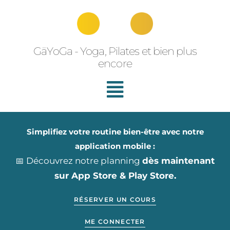
Aller
au
contenu
GäYoGa - Yoga, Pilates et bien plus
encore
Simplifiez votre routine bien-être avec notre
application mobile :
📅 Découvrez notre planning
dès maintenant
sur App Store & Play Store.
RÉSERVER UN COURS
ME CONNECTER