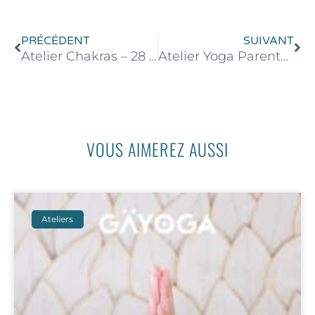
Précédent
Su
PRÉCÉDENT
SUIVANT
Atelier Chakras – 28 Mars 2026 de 16h00 à 18h00
Atelier Yoga Parents Enfants – 08 Avril 2026 de 14h45 à 15h45
VOUS AIMEREZ AUSSI
Ateliers