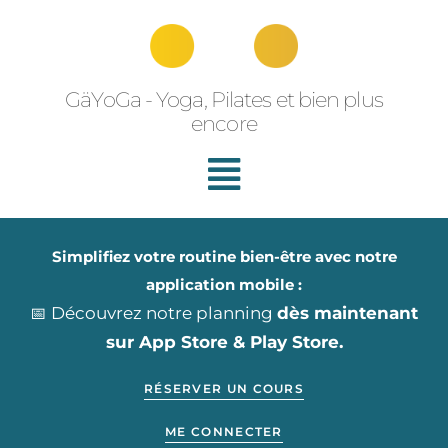
Aller
au
contenu
GäYoGa - Yoga, Pilates et bien plus
encore
Simplifiez votre routine bien-être avec notre
application mobile :
📅 Découvrez notre planning
dès maintenant
sur App Store & Play Store.
RÉSERVER UN COURS
ME CONNECTER