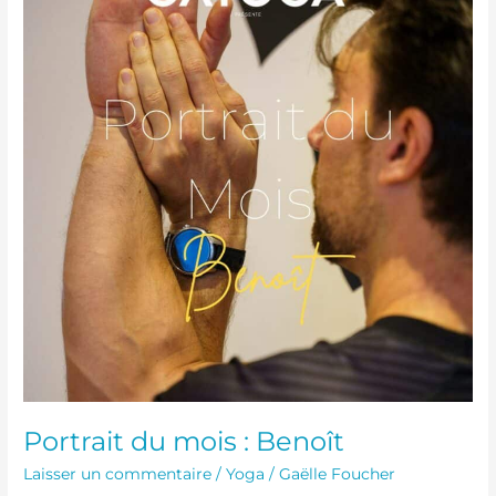
mois
:
Benoît
Portrait du mois : Benoît
Laisser un commentaire
/
Yoga
/
Gaëlle Foucher