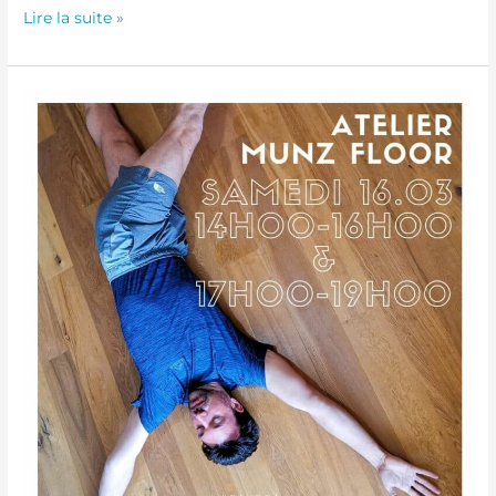
Lire la suite »
Atelier MUNZ
FLOOR®
–
16
mars
2024
de
16h00
à
19h00