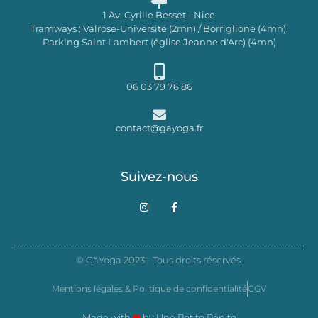
1 Av. Cyrille Besset - Nice
Tramways : Valrose-Université (2mn) / Borriglione (4mn).
Parking Saint Lambert (église Jeanne d'Arc) (4mn)
06 03 79 76 86
contact@gayoga.fr
Suivez-nous
I
F
n
a
s
c
t
e
a
b
g
o
© GäYoga 2023 - Tous droits réservés.
r
o
a
k
m
-
Mentions légales & Politique de confidentialité
CGV
f
Made with
❤
by
Une Petite Pépite