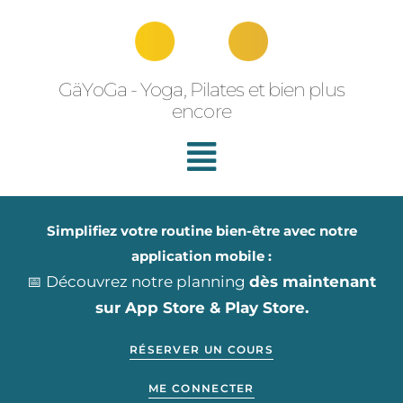
Aller
au
contenu
GäYoGa - Yoga, Pilates et bien plus
encore
Simplifiez votre routine bien-être avec notre
application mobile :
📅 Découvrez notre planning
dès maintenant
sur App Store & Play Store.
RÉSERVER UN COURS
ME CONNECTER