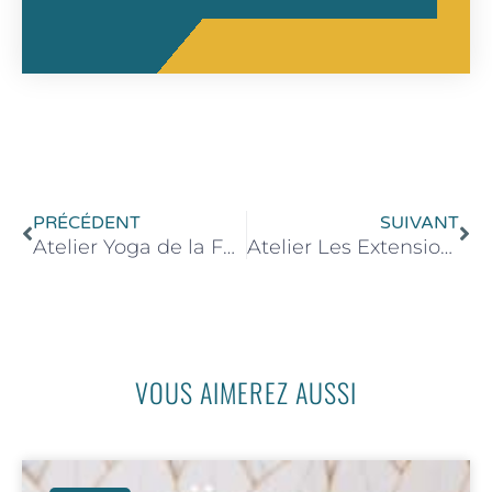
Précédent
Su
PRÉCÉDENT
SUIVANT
Atelier Yoga de la Femme – 29 Mars 2025 de 16h00 à 18h00
Atelier Les Extensions de l’Ashtanga – 05 Avril 2025 de 16h30 à 18h30
VOUS AIMEREZ AUSSI