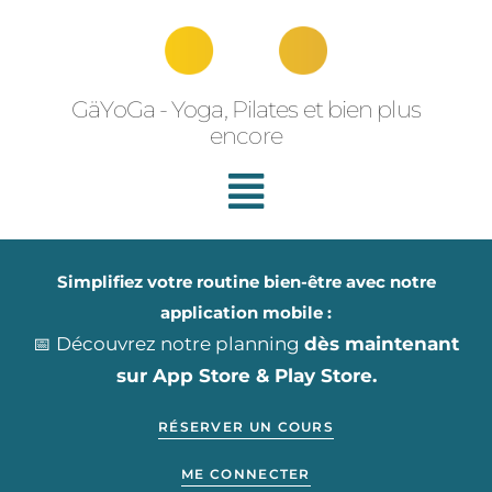
Aller
au
contenu
GäYoGa - Yoga, Pilates et bien plus
encore
Simplifiez votre routine bien-être avec notre
application mobile :
📅 Découvrez notre planning
dès maintenant
sur App Store & Play Store.
RÉSERVER UN COURS
ME CONNECTER