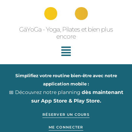
Aller
au
contenu
GäYoGa - Yoga, Pilates et bien plus
encore
Simplifiez votre routine bien-être avec notre
application mobile :
📅 Découvrez notre planning
dès maintenant
sur App Store & Play Store.
RÉSERVER UN COURS
ME CONNECTER