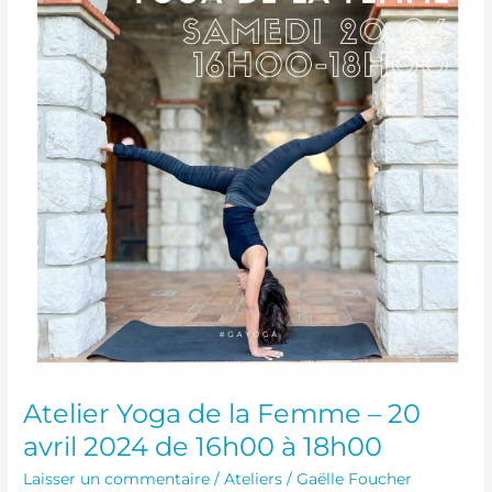
la
Femme
–
20
avril
2024
de
16h00
à
18h00
Atelier Yoga de la Femme – 20
avril 2024 de 16h00 à 18h00
Laisser un commentaire
/
Ateliers
/
Gaëlle Foucher