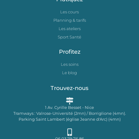
Les cours
Planning & tarifs
Les ateliers
Sport Santé
Profitez
Les soins
Le blog
Trouvez-nous
1 Av. Cyrille Besset - Nice
Tramways : Valrose-Université (2mn) / Borriglione (4mn).
Parking Saint Lambert (église Jeanne d'Arc) (4mn)
06 03 79 76 86