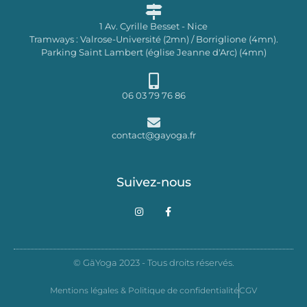
1 Av. Cyrille Besset - Nice
Tramways : Valrose-Université (2mn) / Borriglione (4mn).
Parking Saint Lambert (église Jeanne d'Arc) (4mn)
06 03 79 76 86
contact@gayoga.fr
Suivez-nous
I
F
n
a
s
c
t
e
a
b
g
o
© GäYoga 2023 - Tous droits réservés.
r
o
a
k
m
-
Mentions légales & Politique de confidentialité
CGV
f