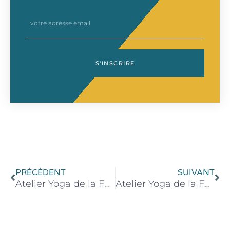
email
S'INSCRIRE
Précédent
Su
PRÉCÉDENT
SUIVANT
Atelier Yoga de la Femme – 20 avril 2024 de 16h00 à 18h00
Atelier Yoga de la Femme – 25 mai 2024 de 16h00 à 18h00