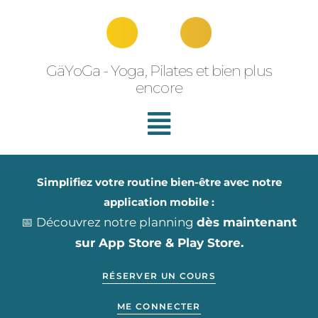
Aller
au
contenu
GäYoGa - Yoga, Pilates et bien plus
encore
Simplifiez votre routine bien-être avec notre
application mobile :
📅 Découvrez notre planning
dès maintenant
sur App Store & Play Store.
RÉSERVER UN COURS
ME CONNECTER