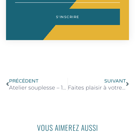
S'INSCRIRE
Précédent
Su
PRÉCÉDENT
SUIVANT
Atelier souplesse – 18 juin 2022 de 17h00 à 19h00
Faites plaisir à votre maman pour la fête des mères ! Découvrez notre sélection cadeaux
VOUS AIMEREZ AUSSI