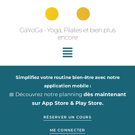
Aller
au
contenu
GäYoGa - Yoga, Pilates et bien plus
encore
Simplifiez votre routine bien-être avec notre
application mobile :
📅 Découvrez notre planning
dès maintenant
sur App Store & Play Store.
RÉSERVER UN COURS
ME CONNECTER