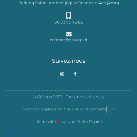
Parking Saint Lambert (église Jeanne d'Arc) (4mn)
06 03 79 76 86
contact@gayoga.fr
Suivez-nous
I
F
n
a
s
c
t
e
a
b
g
o
© GäYoga 2023 - Tous droits réservés.
r
o
a
k
m
-
Mentions légales & Politique de confidentialité
CGV
f
Made with
❤
by
Une Petite Pépite