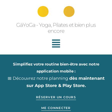
Aller
au
contenu
GäYoGa - Yoga, Pilates et bien plus
encore
Simplifiez votre routine bien-être avec notre
application mobile :
📅 Découvrez notre planning
dès maintenant
sur App Store & Play Store.
RÉSERVER UN COURS
ME CONNECTER