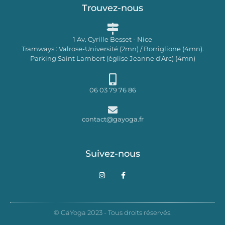
Trouvez-nous
1 Av. Cyrille Besset - Nice
Tramways : Valrose-Université (2mn) / Borriglione (4mn).
Parking Saint Lambert (église Jeanne d'Arc) (4mn)
06 03 79 76 86
contact@gayoga.fr
Suivez-nous
I
F
n
a
s
c
t
e
a
b
g
o
© GäYoga 2023 - Tous droits réservés.
r
o
a
k