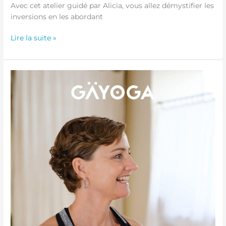
Avec cet atelier guidé par Alicia, vous allez démystifier les
inversions en les abordant
Lire la suite »
Atelier
Nouvelle
Année
–
03
Janvier
2026
de
16h00
à
18h00