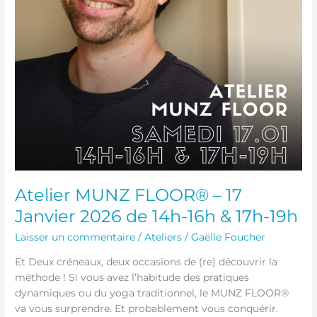
Atelier MUNZ FLOOR® – 17
Janvier 2026 de 14h-16h & 17h-19h
Laisser un commentaire
/
Ateliers
/
Gaëlle Foucher
Et Deux créneaux, deux occasions de (re) découvrir la
méthode ! Si vous avez l’habitude des pratiques
dynamiques ou du yoga traditionnel, le MUNZ FLOOR®
va vous surprendre. Et probablement vous conquérir.