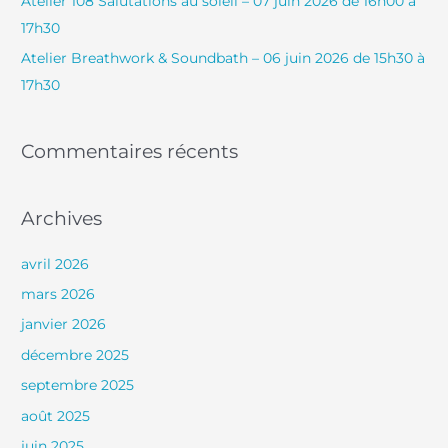
Atelier 108 Salutations au soleil – 07 juin 2026 de 16h00 à
r
17h30
Atelier Breathwork & Soundbath – 06 juin 2026 de 15h30 à
:
17h30
Commentaires récents
Archives
avril 2026
mars 2026
janvier 2026
décembre 2025
septembre 2025
août 2025
juin 2025