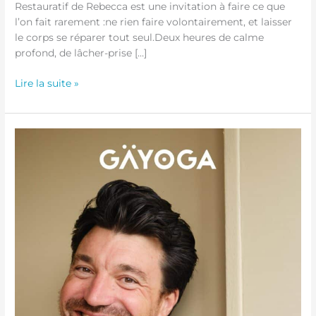
Restauratif de Rebecca est une invitation à faire ce que
l’on fait rarement :ne rien faire volontairement, et laisser
le corps se réparer tout seul.Deux heures de calme
profond, de lâcher-prise […]
Lire la suite »
Atelier MUNZ
FLOOR®
–
17
Janvier
2026
de
14h-
16h
&
17h-
19h