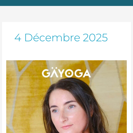
4 Décembre 2025
Atelier
Yoga
Restauratif
–
31
Janvier
2026
de
17h00
à
19h00