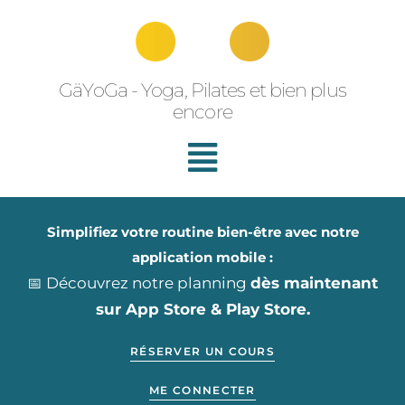
Aller
au
contenu
GäYoGa - Yoga, Pilates et bien plus
encore
Simplifiez votre routine bien-être avec notre
application mobile :
📅 Découvrez notre planning
dès maintenant
sur App Store & Play Store.
RÉSERVER UN COURS
ME CONNECTER