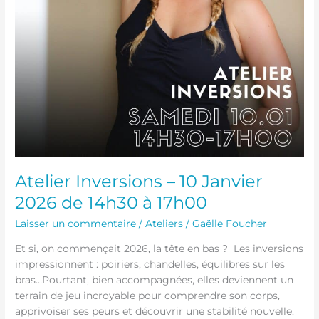
Atelier Inversions – 10 Janvier
2026 de 14h30 à 17h00
Laisser un commentaire
/
Ateliers
/
Gaëlle Foucher
Et si, on commençait 2026, la tête en bas ? Les inversions
impressionnent : poiriers, chandelles, équilibres sur les
bras…Pourtant, bien accompagnées, elles deviennent un
terrain de jeu incroyable pour comprendre son corps,
apprivoiser ses peurs et découvrir une stabilité nouvelle.