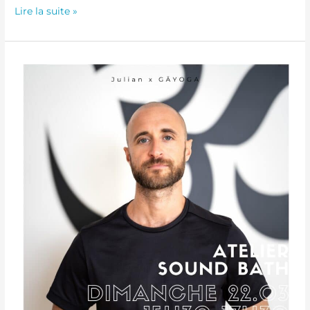
Lire la suite »
Atelier Breathwork
&
Soundbath
–
22
Mars
2025
de
15h30
à
17h30