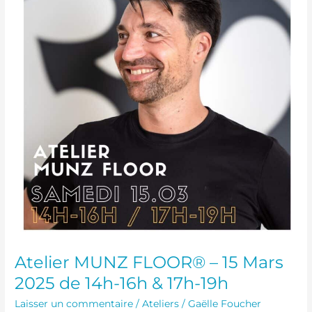
15
Mars
2025
de
14h-
16h
&
17h-
19h
Atelier MUNZ FLOOR® – 15 Mars
2025 de 14h-16h & 17h-19h
Laisser un commentaire
/
Ateliers
/
Gaëlle Foucher