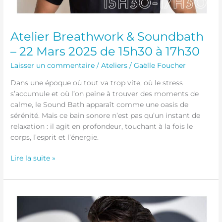
Atelier Breathwork & Soundbath
– 22 Mars 2025 de 15h30 à 17h30
Laisser un commentaire
/
Ateliers
/
Gaëlle Foucher
Dans une époque où tout va trop vite, où le stress
s’accumule et où l’on peine à trouver des moments de
calme, le Sound Bath apparaît comme une oasis de
sérénité. Mais ce bain sonore n’est pas qu’un instant de
relaxation : il agit en profondeur, touchant à la fois le
corps, l’esprit et l’énergie.
Lire la suite »
Atelier MUNZ
FLOOR®
–