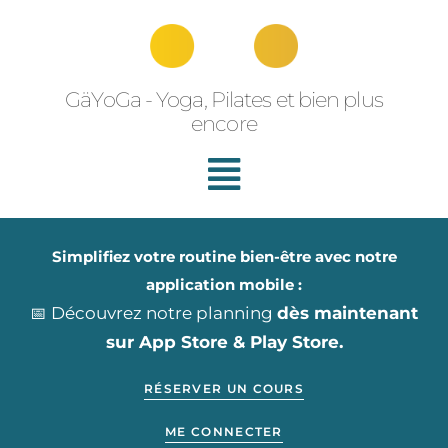
Aller
au
contenu
GäYoGa - Yoga, Pilates et bien plus
encore
Simplifiez votre routine bien-être avec notre
application mobile :
📅 Découvrez notre planning
dès maintenant
sur App Store & Play Store.
RÉSERVER UN COURS
ME CONNECTER