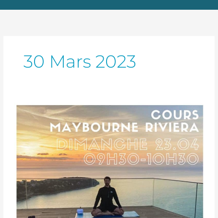
30 Mars 2023
Cours
Yoga/
Pilates
au
Maybourne
Riviera
–
23
avril
2023
de