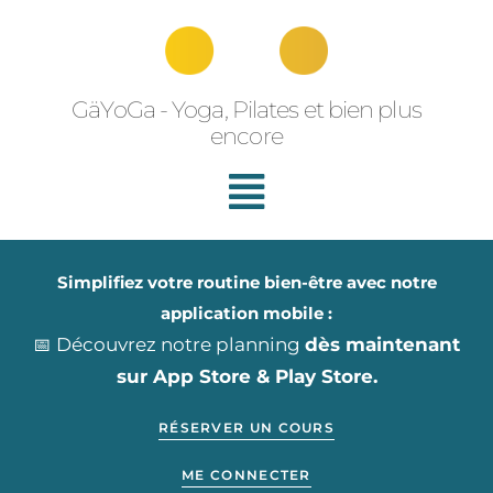
Aller
au
contenu
GäYoGa - Yoga, Pilates et bien plus
encore
Simplifiez votre routine bien-être avec notre
application mobile :
📅 Découvrez notre planning
dès maintenant
sur App Store & Play Store.
RÉSERVER UN COURS
ME CONNECTER