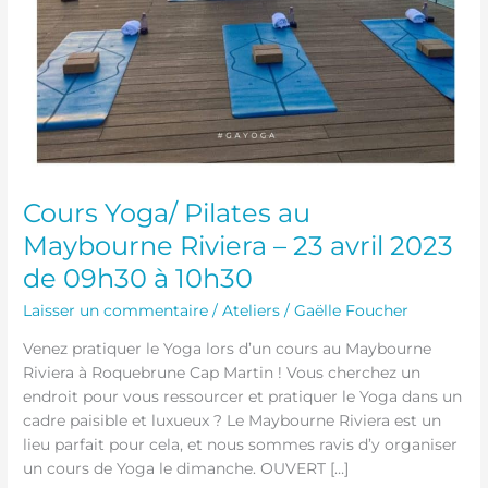
09h30
à
10h30
Cours Yoga/ Pilates au
Maybourne Riviera – 23 avril 2023
de 09h30 à 10h30
Laisser un commentaire
/
Ateliers
/
Gaëlle Foucher
Venez pratiquer le Yoga lors d’un cours au Maybourne
Riviera à Roquebrune Cap Martin ! Vous cherchez un
endroit pour vous ressourcer et pratiquer le Yoga dans un
cadre paisible et luxueux ? Le Maybourne Riviera est un
lieu parfait pour cela, et nous sommes ravis d’y organiser
un cours de Yoga le dimanche. OUVERT […]