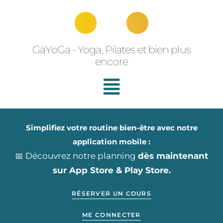
Aller
au
contenu
GäYoGa - Yoga, Pilates et bien plus
encore
Simplifiez votre routine bien-être avec notre
application mobile :
📅 Découvrez notre planning
dès maintenant
sur App Store & Play Store.
RÉSERVER UN COURS
ME CONNECTER