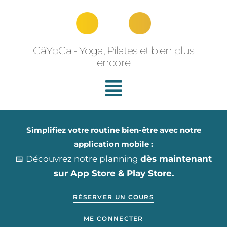
Aller
au
contenu
GäYoGa - Yoga, Pilates et bien plus
encore
Simplifiez votre routine bien-être avec notre
application mobile :
📅 Découvrez notre planning
dès maintenant
sur App Store & Play Store.
RÉSERVER UN COURS
ME CONNECTER