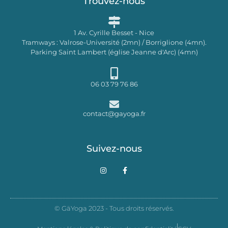
Trouvez-nous
1 Av. Cyrille Besset - Nice
Tramways : Valrose-Université (2mn) / Borriglione (4mn).
Parking Saint Lambert (église Jeanne d'Arc) (4mn)
06 03 79 76 86
contact@gayoga.fr
Suivez-nous
I
F
n
a
s
c
t
e
a
b
g
o
© GäYoga 2023 - Tous droits réservés.
r
o
a
k
m
-