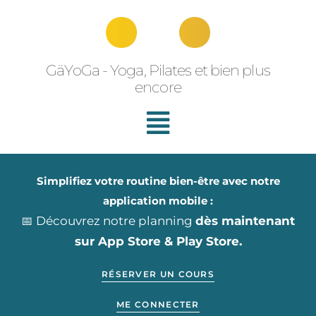
Aller
au
contenu
GäYoGa - Yoga, Pilates et bien plus
encore
Simplifiez votre routine bien-être avec notre
application mobile :
📅 Découvrez notre planning
dès maintenant
sur App Store & Play Store.
RÉSERVER UN COURS
ME CONNECTER