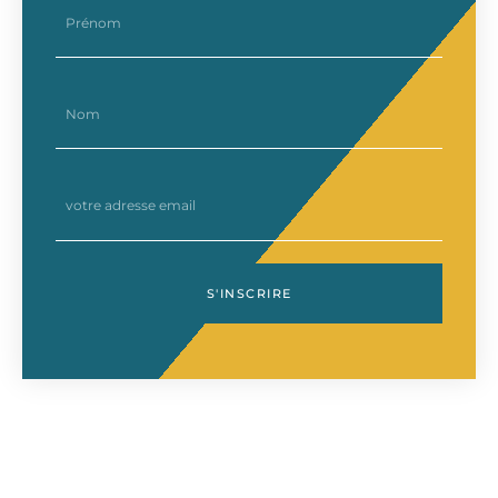
nom
email
S'INSCRIRE
Précédent
Su