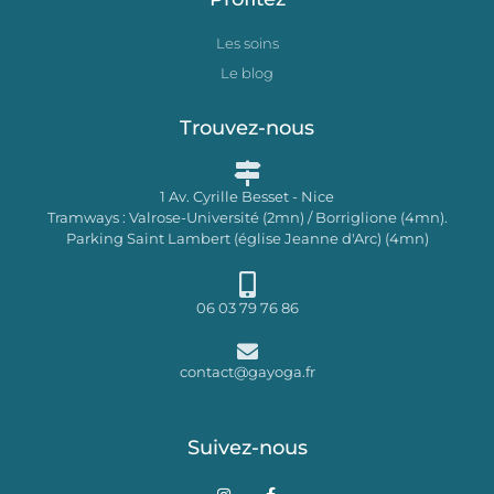
Les soins
Le blog
Trouvez-nous
1 Av. Cyrille Besset - Nice
Tramways : Valrose-Université (2mn) / Borriglione (4mn).
Parking Saint Lambert (église Jeanne d'Arc) (4mn)
06 03 79 76 86
contact@gayoga.fr
Suivez-nous
I
F