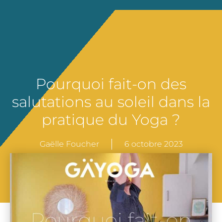
Pourquoi fait-on des
salutations au soleil dans la
pratique du Yoga ?
Gaëlle Foucher
6 octobre 2023