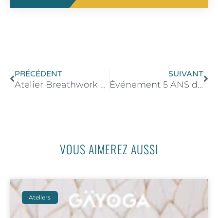
Précédent
Su
PRÉCÉDENT
SUIVANT
Atelier Breathwork & Soundbath – 25 Mai 2025 de 15h30 à 17h30
Événement 5 ANS du STUDIO – 21 Juin 2025 de 09h00-12h00
VOUS AIMEREZ AUSSI
Ateliers