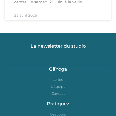
centre. Le samedi 20 juin, à la veille
23 avril 2026
La newsletter du studio
GäYoga
Le lieu
L'équipe
Contact
Pratiquez
Les cours