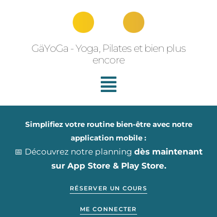
Aller
au
contenu
GäYoGa - Yoga, Pilates et bien plus
encore
Simplifiez votre routine bien-être avec notre
application mobile :
📅 Découvrez notre planning
dès maintenant
sur App Store & Play Store.
RÉSERVER UN COURS
ME CONNECTER