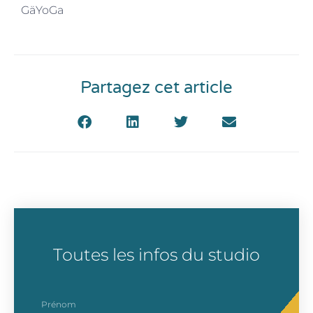
GäYoGa
Partagez cet article
Toutes les infos du studio
prenom