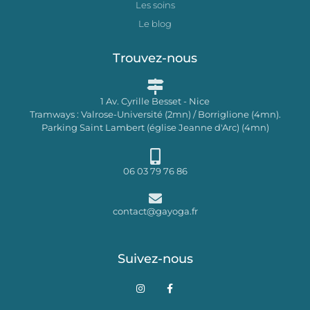
Les soins
Le blog
Trouvez-nous
1 Av. Cyrille Besset - Nice
Tramways : Valrose-Université (2mn) / Borriglione (4mn).
Parking Saint Lambert (église Jeanne d'Arc) (4mn)
06 03 79 76 86
contact@gayoga.fr
Suivez-nous
I
F
n
a
s
c