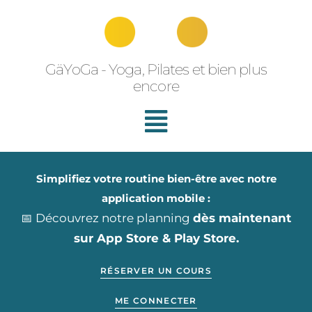
Aller
au
contenu
GäYoGa - Yoga, Pilates et bien plus
encore
Simplifiez votre routine bien-être avec notre
application mobile :
📅 Découvrez notre planning
dès maintenant
sur App Store & Play Store.
RÉSERVER UN COURS
ME CONNECTER