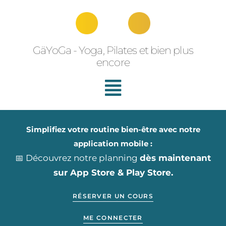
Aller
au
contenu
GäYoGa - Yoga, Pilates et bien plus
encore
Simplifiez votre routine bien-être avec notre
application mobile :
📅 Découvrez notre planning
dès maintenant
sur App Store & Play Store.
RÉSERVER UN COURS
ME CONNECTER