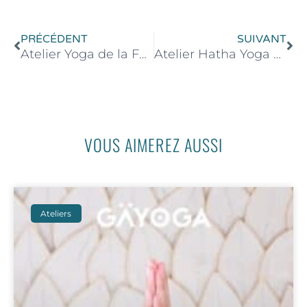
Précédent
Su
PRÉCÉDENT
SUIVANT
Atelier Yoga de la Femme – 05 Juillet 2025 de 14h30 à 16h30
Atelier Hatha Yoga Sandasana – 13 Septembre 2025 de 16h00 à 18h00
VOUS AIMEREZ AUSSI
Ateliers