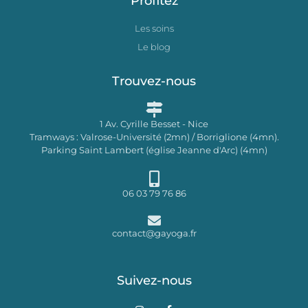
Profitez
Les soins
Le blog
Trouvez-nous
1 Av. Cyrille Besset - Nice
Tramways : Valrose-Université (2mn) / Borriglione (4mn).
Parking Saint Lambert (église Jeanne d'Arc) (4mn)
06 03 79 76 86
contact@gayoga.fr
Suivez-nous
I
F