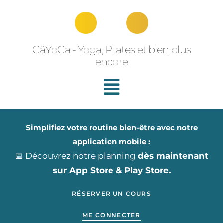
Aller
au
contenu
GäYoGa - Yoga, Pilates et bien plus
encore
Simplifiez votre routine bien-être avec notre
application mobile :
📅 Découvrez notre planning
dès maintenant
sur App Store & Play Store.
RÉSERVER UN COURS
ME CONNECTER