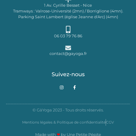
1 Av. Cyrille Besset - Nice
Tramways : Valrose-Université (2mn) / Borriglione (4mn).
Parking Saint Lambert (église Jeanne d'Arc) (4mn)
06 03 79 76 86
contact@gayoga.fr
Suivez-nous
I
F
n
a
s
c
t
e
a
b
g
o
© GäYoga 2023 - Tous droits réservés.
r
o
a
k
m
-
Mentions légales & Politique de confidentialité
CGV
f
Made with
❤
by
Une Petite Pépite