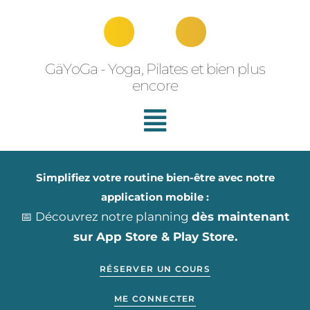
Aller
au
contenu
GäYoGa - Yoga, Pilates et bien plus
encore
Simplifiez votre routine bien-être avec notre
application mobile :
📅 Découvrez notre planning
dès maintenant
sur App Store & Play Store.
RÉSERVER UN COURS
ME CONNECTER