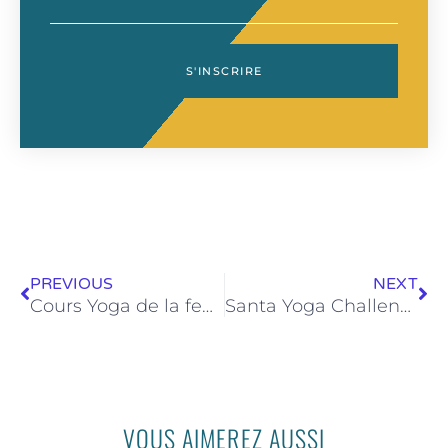
S'INSCRIRE
Précédent
Su
PREVIOUS
NEXT
Cours Yoga de la femme – 10 décembre 2022 de 16h00 à 18h00
Santa Yoga Challenge 2022
VOUS AIMEREZ AUSSI