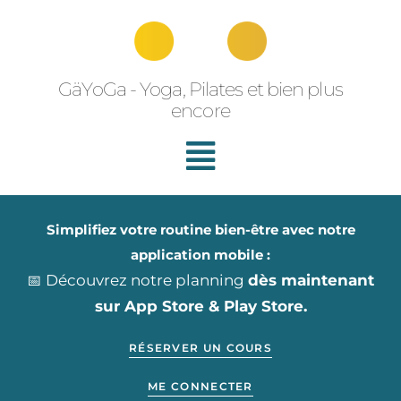
Aller
au
contenu
GäYoGa - Yoga, Pilates et bien plus
encore
Simplifiez votre routine bien-être avec notre
application mobile :
📅 Découvrez notre planning
dès maintenant
sur App Store & Play Store.
RÉSERVER UN COURS
ME CONNECTER