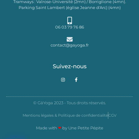
Tramways : Valrose-Université (2mn) / Borriglione (4mn).
Parking Saint Lambert (église Jeanne d'Arc) (4mn)
06 03 79 76 86
contact@gayoga.fr
Suivez-nous
I
F
n
a
s
c
t
e
a
b
g
o
© GäYoga 2023 - Tous droits réservés.
r
o
a
k
m
-
Mentions légales & Politique de confidentialité
CGV
f
Made with
❤
by
Une Petite Pépite