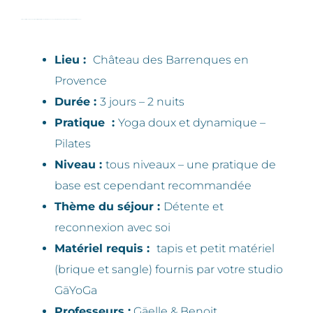
Prêt à vous offrir une bulle de bien-être, de laisser le temps suspendu le temps d’un week-end et de faire le plein d’énergie ? Rejoignez la première retraite GäYoGa !
Lieu :
Château des Barrenques en
Provence
Durée :
3 jours – 2 nuits
Pratique :
Yoga doux et dynamique –
Pilates
Niveau :
tous niveaux – une pratique de
base est cependant recommandée
Thème du séjour :
Détente et
reconnexion avec soi
Matériel requis :
tapis et petit matériel
(brique et sangle) fournis par votre studio
GäYoGa
Professeurs :
Gäelle & Benoit