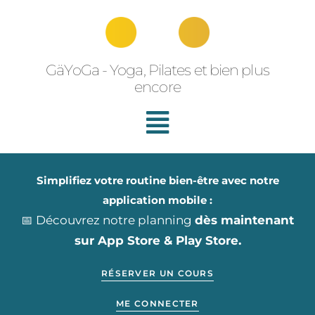
Aller
au
contenu
GäYoGa - Yoga, Pilates et bien plus
encore
Simplifiez votre routine bien-être avec notre
application mobile :
📅 Découvrez notre planning
dès maintenant
sur App Store & Play Store.
RÉSERVER UN COURS
ME CONNECTER