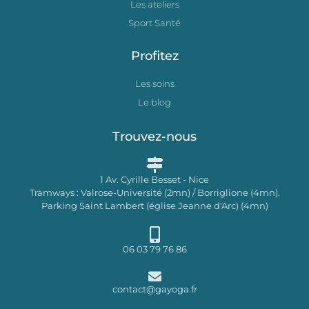
Les ateliers
Sport Santé
Profitez
Les soins
Le blog
Trouvez-nous
1 Av. Cyrille Besset - Nice
Tramways : Valrose-Université (2mn) / Borriglione (4mn).
Parking Saint Lambert (église Jeanne d'Arc) (4mn)
06 03 79 76 86
contact@gayoga.fr