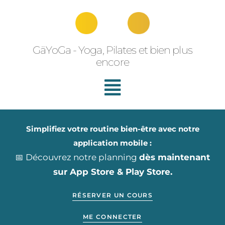
Aller
au
contenu
GäYoGa - Yoga, Pilates et bien plus
encore
Simplifiez votre routine bien-être avec notre
application mobile :
📅 Découvrez notre planning
dès maintenant
sur App Store & Play Store.
RÉSERVER UN COURS
ME CONNECTER