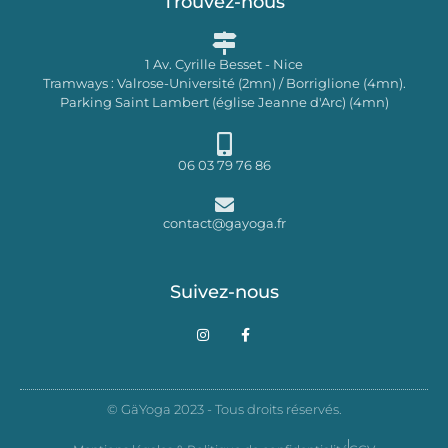
Trouvez-nous
1 Av. Cyrille Besset - Nice
Tramways : Valrose-Université (2mn) / Borriglione (4mn).
Parking Saint Lambert (église Jeanne d'Arc) (4mn)
06 03 79 76 86
contact@gayoga.fr
Suivez-nous
I
F
n
a
s
c
t
e
a
b
g
o
© GäYoga 2023 - Tous droits réservés.
r
o
a
k
m
-