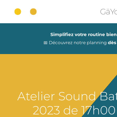
Aller
au
GäYo
contenu
Simplifiez votre routine bien
📅 Découvrez notre planning
dès
Atelier Sound Ba
2023 de 17h00