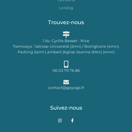
Le blog
Trouvez-nous
1 Av. Cyrille Besset - Nice
Tramways : Valrose-Université (2mn) / Borriglione (4mn).
Parking Saint Lambert (église Jeanne d'Arc) (4mn)
06 03 79 76 86
contact@gayoga.fr
Suivez-nous
I
F
n
a
s
c
t
e