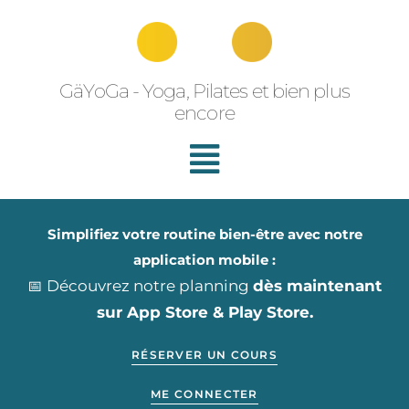
Aller
au
contenu
GäYoGa - Yoga, Pilates et bien plus
encore
Simplifiez votre routine bien-être avec notre
application mobile :
📅 Découvrez notre planning
dès maintenant
sur App Store & Play Store.
RÉSERVER UN COURS
ME CONNECTER