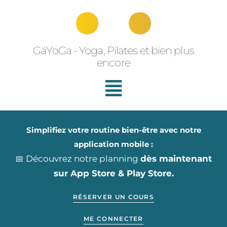
Aller
au
contenu
GäYoGa - Yoga, Pilates et bien plus
encore
Simplifiez votre routine bien-être avec notre
application mobile :
📅 Découvrez notre planning
dès maintenant
sur App Store & Play Store.
RÉSERVER UN COURS
ME CONNECTER