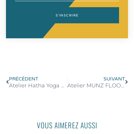
S'INSCRIRE
Précédent
Su
PRÉCÉDENT
SUIVANT
Atelier Hatha Yoga Sandasana – 13 Septembre 2025 de 16h00 à 18h00
Atelier MUNZ FLOOR® – 18 Octobre 2025 de 14h-16h & 17h-19h
VOUS AIMEREZ AUSSI