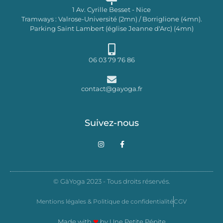
1 Av. Cyrille Besset - Nice
Tramways : Valrose-Université (2mn) / Borriglione (4mn).
Parking Saint Lambert (église Jeanne d'Arc) (4mn)
06 03 79 76 86
contact@gayoga.fr
Suivez-nous
I
F
n
a
s
c
t
e
a
b
g
o
© GäYoga 2023 - Tous droits réservés.
r
o
a
k
m
-
Mentions légales & Politique de confidentialité
CGV
f
Made with
❤
by
Une Petite Pépite