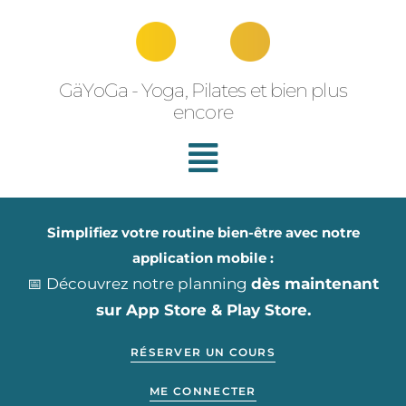
Aller
au
contenu
GäYoGa - Yoga, Pilates et bien plus
encore
Simplifiez votre routine bien-être avec notre
application mobile :
📅 Découvrez notre planning
dès maintenant
sur App Store & Play Store.
RÉSERVER UN COURS
ME CONNECTER