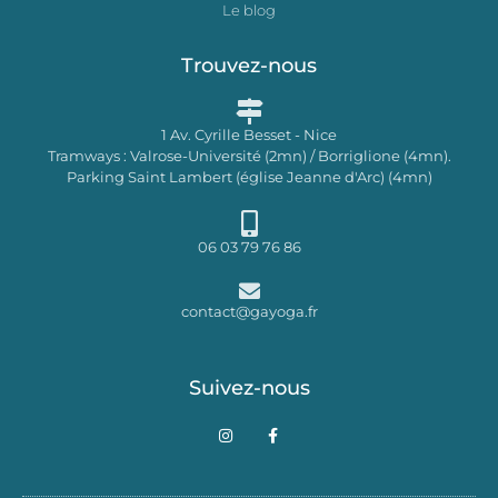
Le blog
Trouvez-nous
1 Av. Cyrille Besset - Nice
Tramways : Valrose-Université (2mn) / Borriglione (4mn).
Parking Saint Lambert (église Jeanne d'Arc) (4mn)
06 03 79 76 86
contact@gayoga.fr
Suivez-nous
I
F
n
a
s
c
t
e
a
b