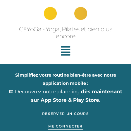
Aller
au
contenu
GäYoGa - Yoga, Pilates et bien plus
encore
Simplifiez votre routine bien-être avec notre
application mobile :
📅 Découvrez notre planning
dès maintenant
sur App Store & Play Store.
RÉSERVER UN COURS
ME CONNECTER