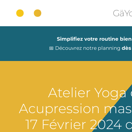
Aller
au
GäYo
contenu
Simplifiez votre routine bien
📅 Découvrez notre planning
dès
Atelier Yoga
Acupression mass
17 Février 2024 