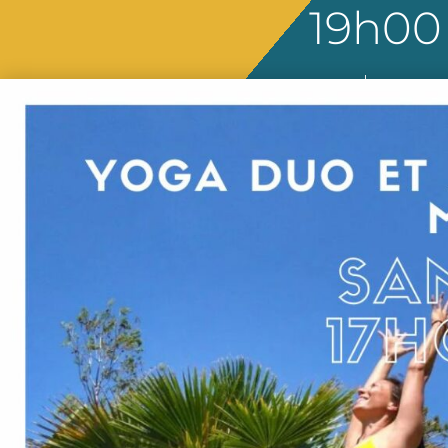
19h00
Gaëlle Foucher
8 déce