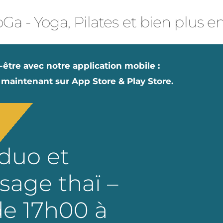
Ga - Yoga, Pilates et bien plus e
-être avec notre application mobile :
 maintenant sur App Store & Play Store.
 duo et
age thaï –
de 17h00 à