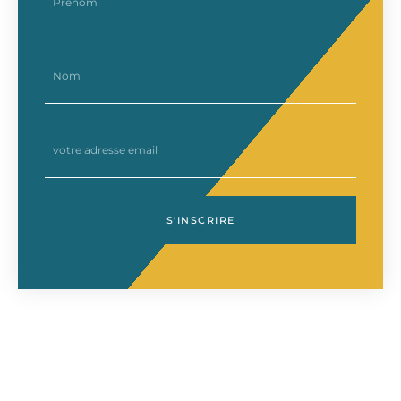
nom
email
S'INSCRIRE
Précédent
Su