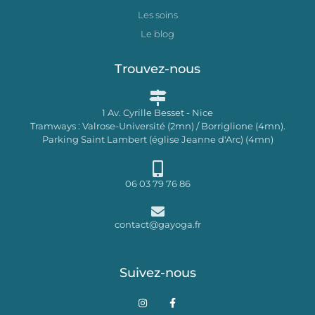
Les soins
Le blog
Trouvez-nous
1 Av. Cyrille Besset - Nice
Tramways : Valrose-Université (2mn) / Borriglione (4mn).
Parking Saint Lambert (église Jeanne d'Arc) (4mn)
06 03 79 76 86
contact@gayoga.fr
Suivez-nous
I
F
n
a