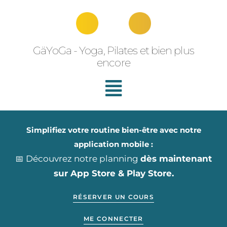
Aller
au
contenu
GäYoGa - Yoga, Pilates et bien plus
encore
Simplifiez votre routine bien-être avec notre
application mobile :
📅 Découvrez notre planning
dès maintenant
sur App Store & Play Store.
RÉSERVER UN COURS
ME CONNECTER