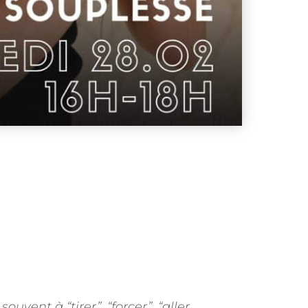
vent à “tirer”, “forcer”, “aller