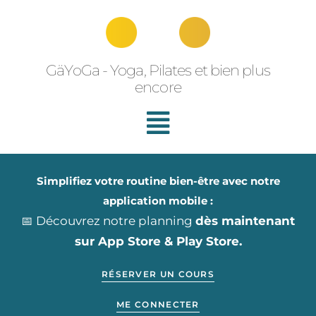
Aller
au
contenu
GäYoGa - Yoga, Pilates et bien plus
encore
Simplifiez votre routine bien-être avec notre
application mobile :
📅 Découvrez notre planning
dès maintenant
sur App Store & Play Store.
RÉSERVER UN COURS
ME CONNECTER