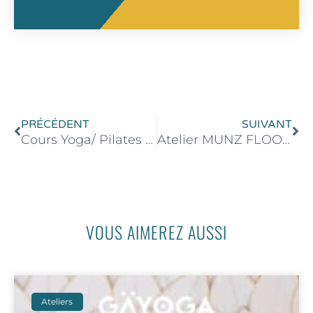
Précédent
Su
PRÉCÉDENT
SUIVANT
Cours Yoga/ Pilates au Maybourne Riviera – 23 avril 2023 de 09h30 à 10h30
Atelier MUNZ FLOOR® – 22 avril 2023 de 16h00 à 18h00
VOUS AIMEREZ AUSSI
Ateliers