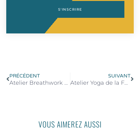
S'INSCRIRE
Précédent
Su
PRÉCÉDENT
SUIVANT
Atelier Breathwork & Soundbath – 24 Novembre 2024 de 15h30 à 17h30
Atelier Yoga de la Femme – 14 décembre 2024 de 16h00 à 18h00
VOUS AIMEREZ AUSSI