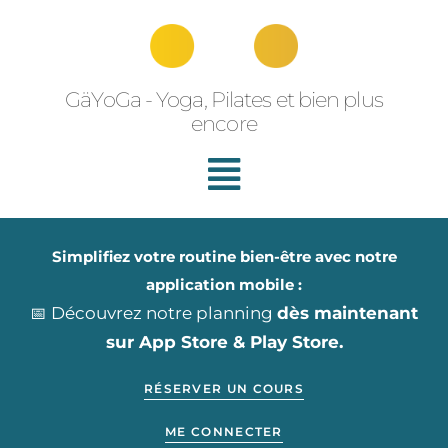
Aller
au
contenu
GäYoGa - Yoga, Pilates et bien plus
encore
Simplifiez votre routine bien-être avec notre
application mobile :
📅 Découvrez notre planning
dès maintenant
sur App Store & Play Store.
RÉSERVER UN COURS
ME CONNECTER