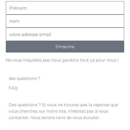
t
e
p
r
a
b
e
n
g
o
n
o
r
o
o
m
e
a
k
m
m
m
-
a
S'inscrire
f
i
l
Ne vous inquiétez pas nous gardons tout ça pour nous !
des questions ?
FAQ
Des questions ? Si vous ne trouvez pas la réponse que
vous cherchez sur notre site, n’hésitez pas à nous
contacter, nous serons ravis de vous écouter.