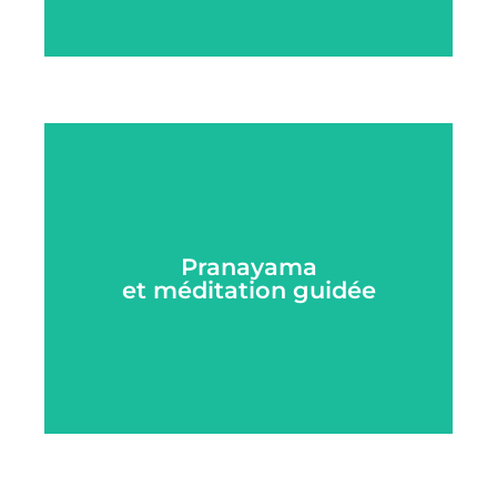
Pranayama et méditation
guidée
Une pratique ciblée sur le travail du souffle
et de la respiration (Prânâyâma) et la
méditations guidée. Apportez-vous un
Pranayama
moment de bien-être physique et mental
et méditation guidée
avec cette pratique en évacuant le stress
et l’anxiété du quotidien.
Je réserve mon cours