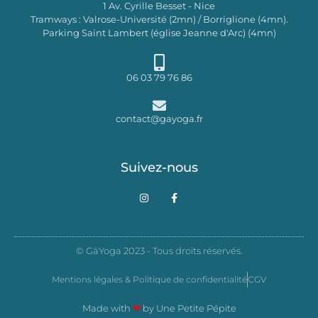
1 Av. Cyrille Besset - Nice
Tramways : Valrose-Université (2mn) / Borriglione (4mn).
Parking Saint Lambert (église Jeanne d'Arc) (4mn)
06 03 79 76 86
contact@gayoga.fr
Suivez-nous
I
F
n
a
s
c
t
e
a
b
g
o
© GäYoga 2023 - Tous droits réservés.
r
o
a
k
m
-
Mentions légales & Politique de confidentialité
CGV
f
Made with
❤
by
Une Petite Pépite