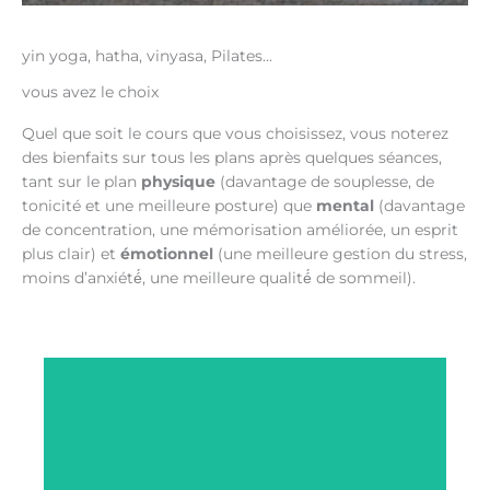
yin yoga, hatha, vinyasa, Pilates...
vous avez le choix
Quel que soit le cours que vous choisissez, vous noterez
des
bienfaits sur tous les pla
ns
après quelques séances
,
tant sur
le plan
physique
(davantage de souplesse, de
tonicité et une meilleure posture) que
mental
(davantage
de concentration, une m
é
morisation am
é
lior
é
e, un esprit
plus clair) et
émotionnel
(une meilleure gestion du stress,
moins d’anxiét
é́
, une meilleure qualit
é́
de sommeil).
Vinyasa Yoga
Un enchaînement fluide et dynamique de
postures, réalisées en synchronisation
avec la respiration. Les séquences varient
en fonction du thème du cours et des