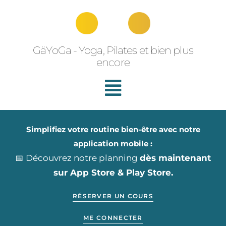
Aller
au
contenu
GäYoGa - Yoga, Pilates et bien plus
encore
Simplifiez votre routine bien-être avec notre
application mobile :
📅 Découvrez notre planning
dès maintenant
sur App Store & Play Store.
RÉSERVER UN COURS
ME CONNECTER